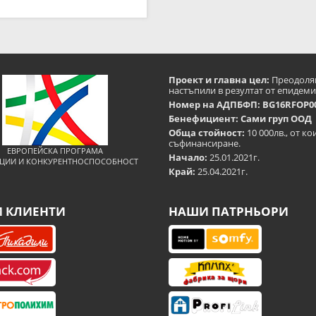
Проект и главна цел:
Преодоляв
настъпили в резултат от епидеми
Номер на АДПБФП: BG16RFOP00
Бенефициент: Сами груп ООД
Обща стойност:
10 000лв., от к
съфинансиране.
ЕВРОПЕЙСКА ПРОГРАМА
Начало:
25.01.2021г.
ЦИИ И КОНКУРЕНТНОСПОСОБНОСТ
Край:
25.04.2021г.
 КЛИЕНТИ
НАШИ ПАТРНЬОРИ