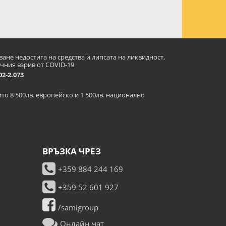
ане недостига на средства и липсата на ликвидност,
чния взрив от COVID-19
2-2.073
оито 8 500лв. европейско и 1 500лв. национално
ВРЪЗКА ЧРЕЗ
+359 884 244 169
+359 52 601 927
/samigroup
Онлайн чат