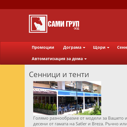
Промоции
Дограма
Щори
Сенн
Автоматизация за дома
Сенници и тенти
Голямо разнообразие от модели за Вашето 
десени от гамата на Satler и Breza. Ръчно 