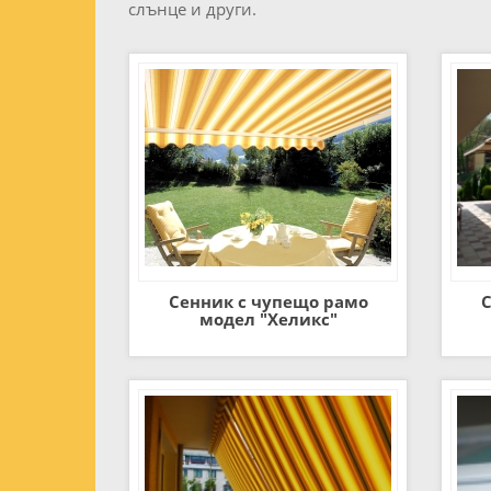
слънце и други.
Сенник с чупещо рамо
С
модел "Хеликс"