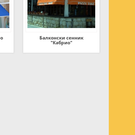
мо
Балконски сенник
"Кабрио"