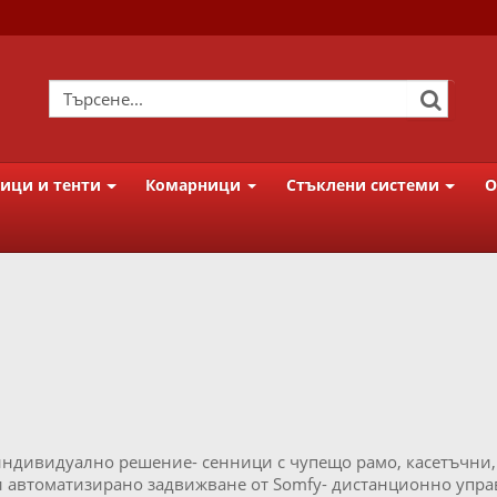
ици и тенти
Комарници
Стъклени системи
О
индивидуално решение- сенници с чупещо рамо, касетъчни,
или автоматизирано задвижване от Somfy- дистанционно упра