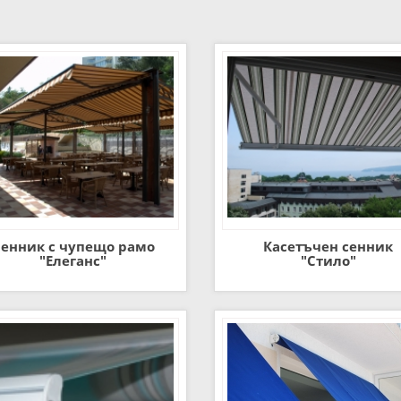
енник с чупещо рамо
Касетъчен сенник
"Елеганс"
"Стило"