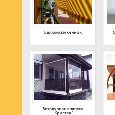
Балконски сенник
С
Ветроупорна завеса
"Кристал"