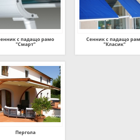
енник с падащо рамо
Сенник с падащо ра
"Смарт"
"Класик"
Пергола