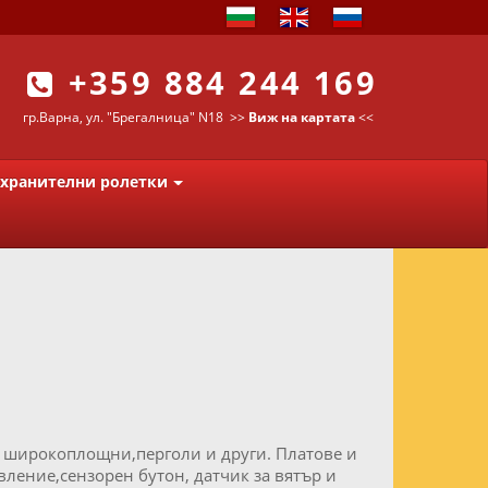
+359 884 244 169
гр.Варна, ул. "Брегалница" N18
>>
Виж на картата
<<
хранителни ролетки
 широкоплощни,перголи и други. Платове и
вление,сензорен бутон, датчик за вятър и