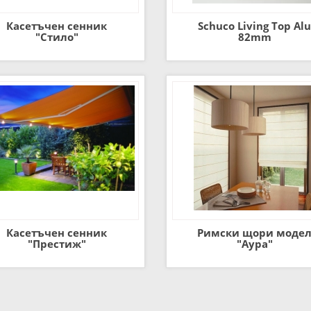
Касетъчен сенник
Schuco Living Top Alu
"Стило"
82mm
Касетъчен сенник
Римски щори моде
"Престиж"
"Аура"