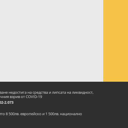
ане недостига на средства и липсата на ликвидност,
чния взрив от COVID-19
2-2.073
оито 8 500лв. европейско и 1 500лв. национално