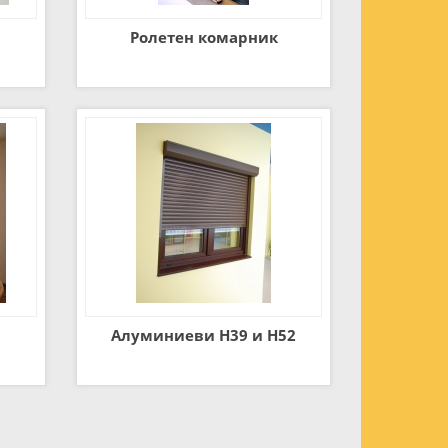
Ролетен комарник
л
Алуминиеви Н39 и Н52