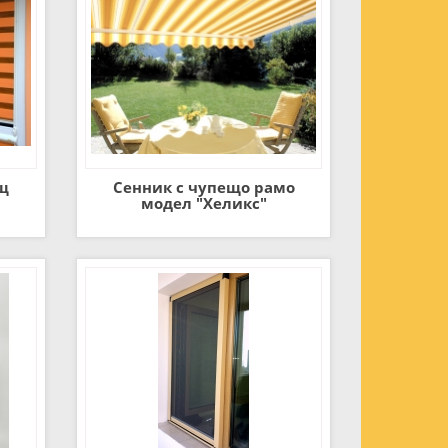
щ
Сенник с чупещо рамо
модел "Хеликс"