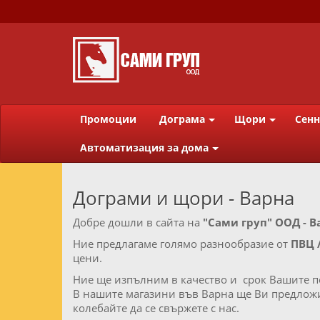
Промоции
Дограма
Щори
Сенн
Автоматизация за дома
Дограми и щори - Варна
Добре дошли в сайта на
"Сами груп" ООД - В
Ние предлагаме голямо разнообразие от
ПВЦ /
цени.
Ние ще изпълним в качество и срок Вашите п
В нашите магазини във Варна ще Ви предложим
колебайте да се свържете с нас.