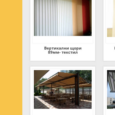
Вертикални щори
89мм- текстил