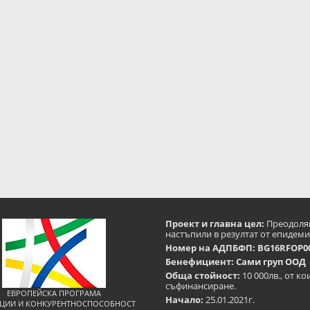
Проект и главна цел:
Преодоляв
настъпили в резултат от епидеми
Номер на АДПБФП: BG16RFOP00
Бенефициент: Сами груп ООД
Обща стойност:
10 000лв., от к
съфинансиране.
ЕВРОПЕЙСКА ПРОГРАМА
Начало:
25.01.2021г.
ЦИИ И КОНКУРЕНТНОСПОСОБНОСТ