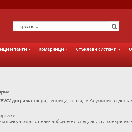
ици и тенти
Комарници
Стъклени системи
О
арна
.
PVC/ дограма
, щори, сенници, тенти, и Алуминиева догр
оръчки.
 консултация от най- добрите ни специалисти конкретно за 