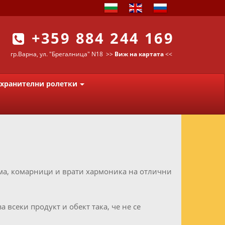
+359 884 244 169
гр.Варна, ул. "Брегалница" N18
>>
Виж на картата
<<
хранителни ролетки
ама, комарници и врати хармоника на отлични
всеки продукт и обект така, че не се