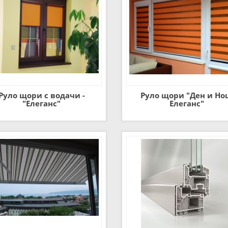
Руло щори с водачи -
Руло щори "Ден и Но
"Елеганс"
Елеганс"